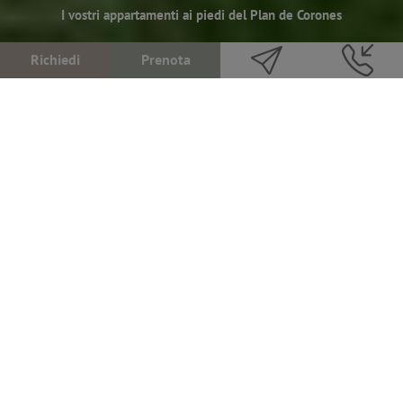
I vostri appartamenti ai piedi del Plan de Corones
Richiedi
Prenota
Appartamenti in mezzo alla felicità
Benvenuti di cuore al Plan
de Corones
Immagina di svegliarti tra prati verdi e boschi profumati, con le
Dolomiti che fanno da cornice come in una cartolina viva.
Benvenuto a
San Vigilio di Marebbe
, uno di quei posti in Alto
Adige che sembrano usciti da un sogno. Che sia inverno, estate o
quella stagione in cui non sai mai cosa mettere, il
PLAN DE
CORONES apartments
è il tuo quartier generale ideale per sciare,
camminare, respirare e semplicemente… stare bene.
I nostri appartamenti? Accoglienti, moderni, completamente